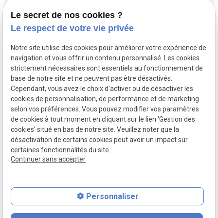
Le secret de nos cookies ?
Démarches administratives
Assurance décès
Le respect de votre vie privée
Notre site utilise des cookies pour améliorer votre expérience de
Siret :
navigation et vous offrir un contenu personnalisé. Les cookies
Mentions légales
82424645800015
strictement nécessaires sont essentiels au fonctionnement de
base de notre site et ne peuvent pas être désactivés.
Cependant, vous avez le choix d'activer ou de désactiver les
Politique de
cookies de personnalisation, de performance et de marketing
confidentialité
selon vos préférences. Vous pouvez modifier vos paramètres
de cookies à tout moment en cliquant sur le lien 'Gestion des
Gestion
Plan du
cookies' situé en bas de notre site. Veuillez noter que la
des
site
désactivation de certains cookies peut avoir un impact sur
certaines fonctionnalités du site.
cookies
Continuer sans accepter
Personnaliser
feed
contact_page
phone