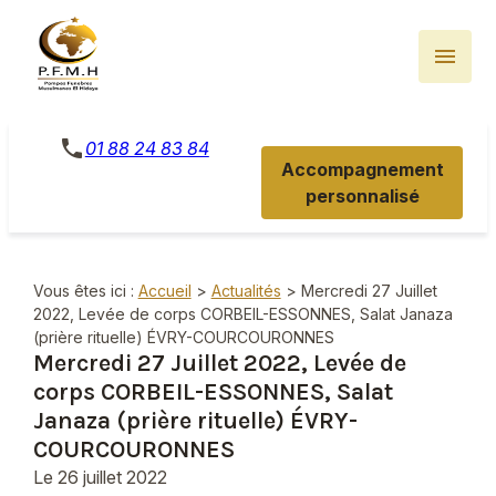
Panneau de gestion des cookies
menu
phone
01 88 24 83 84
Accompagnement
personnalisé
Vous êtes ici :
Accueil
>
Actualités
> Mercredi 27 Juillet
2022, Levée de corps CORBEIL-ESSONNES, Salat Janaza
(prière rituelle) ÉVRY-COURCOURONNES
Mercredi 27 Juillet 2022, Levée de
corps CORBEIL-ESSONNES, Salat
Janaza (prière rituelle) ÉVRY-
COURCOURONNES
Le
26 juillet 2022