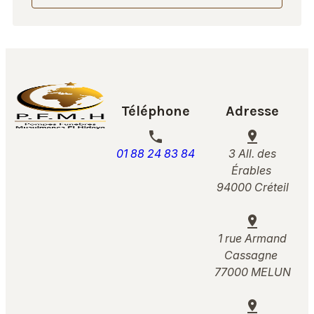
Téléphone
Adresse
phone
pin_drop
01 88 24 83 84
3 All. des
Érables
94000 Créteil
pin_drop
1 rue Armand
Cassagne
77000 MELUN
pin_drop