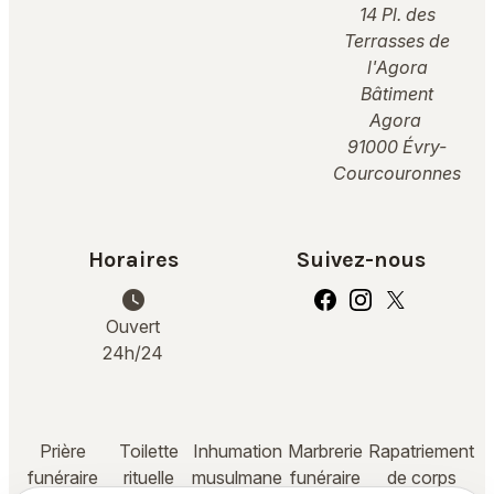
14 Pl. des
Terrasses de
l'Agora
Bâtiment
Agora
91000 Évry-
Courcouronnes
Horaires
Suivez-nous
watch_later
Ouvert
24h/24
Prière
Toilette
Inhumation
Marbrerie
Rapatriement
funéraire
rituelle
musulmane
funéraire
de corps