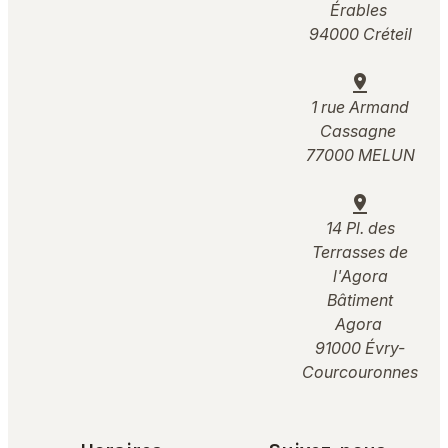
Érables
94000 Créteil
pin_drop
1 rue Armand
Cassagne
77000 MELUN
pin_drop
14 Pl. des
Terrasses de
l'Agora
Bâtiment
Agora
91000 Évry-
Courcouronnes