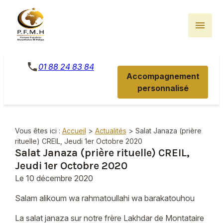
Panneau de gestion des cookies
menu
phone
01 88 24 83 84
Accompagnement
personnalisé
Vous êtes ici :
Accueil
>
Actualités
> Salat Janaza (prière
rituelle) CREIL, Jeudi 1er Octobre 2020
Salat Janaza (prière rituelle) CREIL,
Jeudi 1er Octobre 2020
Le
10 décembre 2020
Salam alikoum wa rahmatoullahi wa barakatouhou
La salat janaza sur notre frère Lakhdar de Montataire