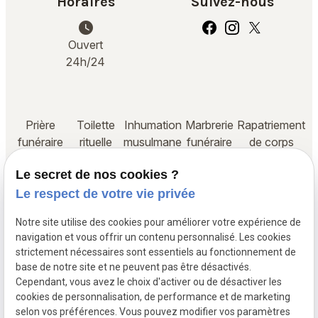
Horaires
Suivez-nous
watch_later
Ouvert
24h/24
Prière
Toilette
Inhumation
Marbrerie
Rapatriement
funéraire
rituelle
musulmane
funéraire
de corps
Le secret de nos cookies ?
Démarches administratives
Assurance décès
Le respect de votre vie privée
Notre site utilise des cookies pour améliorer votre expérience de
Siret :
navigation et vous offrir un contenu personnalisé. Les cookies
Mentions légales
82424645800015
strictement nécessaires sont essentiels au fonctionnement de
base de notre site et ne peuvent pas être désactivés.
Cependant, vous avez le choix d'activer ou de désactiver les
Politique de
cookies de personnalisation, de performance et de marketing
confidentialité
selon vos préférences. Vous pouvez modifier vos paramètres